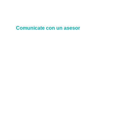
derivados de una lesión ocurrida durante la
practica deportiva.
Comunicate con un asesor
+54 381 678 7553